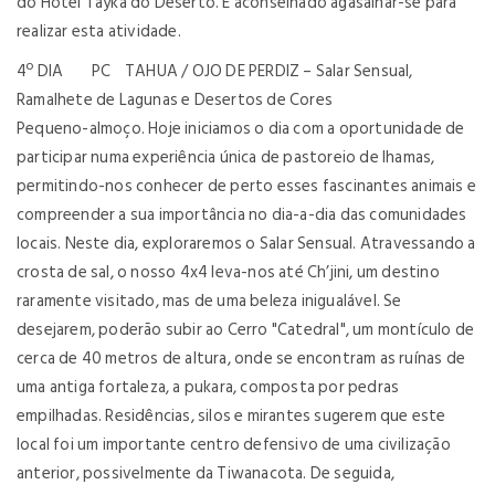
do Hotel Tayka do Deserto. É aconselhado agasalhar-se para
realizar esta atividade.
4º DIA PC TAHUA / OJO DE PERDIZ – Salar Sensual,
Ramalhete de Lagunas e Desertos de Cores
Pequeno-almoço. Hoje iniciamos o dia com a oportunidade de
participar numa experiência única de pastoreio de lhamas,
permitindo-nos conhecer de perto esses fascinantes animais e
compreender a sua importância no dia-a-dia das comunidades
locais. Neste dia, exploraremos o Salar Sensual. Atravessando a
crosta de sal, o nosso 4x4 leva-nos até Ch’jini, um destino
raramente visitado, mas de uma beleza inigualável. Se
desejarem, poderão subir ao Cerro "Catedral", um montículo de
cerca de 40 metros de altura, onde se encontram as ruínas de
uma antiga fortaleza, a pukara, composta por pedras
empilhadas. Residências, silos e mirantes sugerem que este
local foi um importante centro defensivo de uma civilização
anterior, possivelmente da Tiwanacota. De seguida,