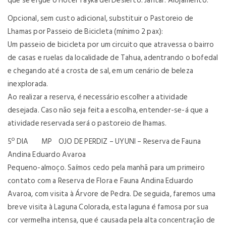
que se ergue o Hotel Tayka del Desierto. Jantar. Alojamento.
Opcional, sem custo adicional, substituir o Pastoreio de
Lhamas por Passeio de Bicicleta (mínimo 2 pax):
Um passeio de bicicleta por um circuito que atravessa o bairro
de casas e ruelas da localidade de Tahua, adentrando o bofedal
e chegando até a crosta de sal, em um cenário de beleza
inexplorada.
Ao realizar a reserva, é necessário escolher a atividade
desejada. Caso não seja feita a escolha, entender-se-á que a
atividade reservada será o pastoreio de lhamas.
5º DIA MP OJO DE PERDIZ – UYUNI – Reserva de Fauna
Andina Eduardo Avaroa
Pequeno-almoço. Saímos cedo pela manhã para um primeiro
contato com a Reserva de Flora e Fauna Andina Eduardo
Avaroa, com visita à Árvore de Pedra. De seguida, faremos uma
breve visita à Laguna Colorada, esta laguna é famosa por sua
cor vermelha intensa, que é causada pela alta concentração de