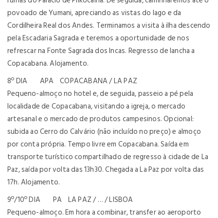
ruínas do Palácio de Pilkocaina. De seguida, caminharemos até o
povoado de Yumani, apreciando as vistas do lago e da
Cordilheira Real dos Andes. Terminamos a visita à ilha descendo
pela Escadaria Sagrada e teremos a oportunidade de nos
refrescar na Fonte Sagrada dos Incas. Regresso de lancha a
Copacabana. Alojamento.
8º DIA APA COPACABANA / LA PAZ
Pequeno-almoço no hotel e, de seguida, passeio a pé pela
localidade de Copacabana, visitando a igreja, o mercado
artesanal e o mercado de produtos campesinos. Opcional:
subida ao Cerro do Calvário (não incluído no preço) e almoço
por conta própria. Tempo livre em Copacabana. Saída em
transporte turístico compartilhado de regresso à cidade de La
Paz, saída por volta das 13h30. Chegada a La Paz por volta das
17h. Alojamento.
9º/10º DIA PA LA PAZ / … / LISBOA
Pequeno-almoço. Em hora a combinar, transfer ao aeroporto