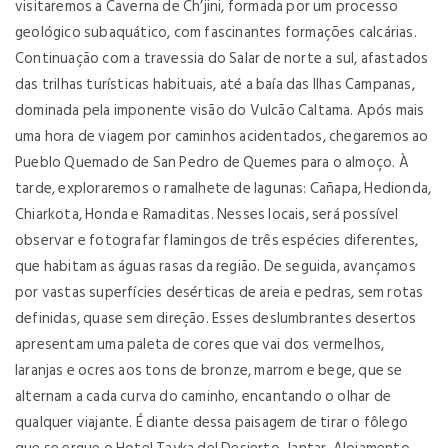
visitaremos a Caverna de Ch’jini, formada por um processo
geológico subaquático, com fascinantes formações calcárias.
Continuação com a travessia do Salar de norte a sul, afastados
das trilhas turísticas habituais, até a baía das Ilhas Campanas,
dominada pela imponente visão do Vulcão Caltama. Após mais
uma hora de viagem por caminhos acidentados, chegaremos ao
Pueblo Quemado de San Pedro de Quemes para o almoço. À
tarde, exploraremos o ramalhete de lagunas: Cañapa, Hedionda,
Chiarkota, Honda e Ramaditas. Nesses locais, será possível
observar e fotografar flamingos de três espécies diferentes,
que habitam as águas rasas da região. De seguida, avançamos
por vastas superfícies desérticas de areia e pedras, sem rotas
definidas, quase sem direção. Esses deslumbrantes desertos
apresentam uma paleta de cores que vai dos vermelhos,
laranjas e ocres aos tons de bronze, marrom e bege, que se
alternam a cada curva do caminho, encantando o olhar de
qualquer viajante. É diante dessa paisagem de tirar o fôlego