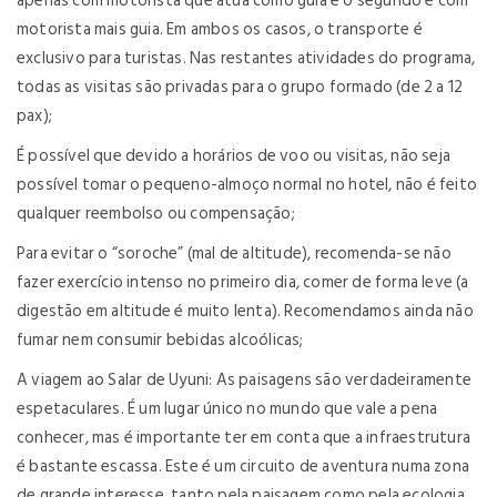
apenas com motorista que atua como guia e o segundo é com
motorista mais guia. Em ambos os casos, o transporte é
exclusivo para turistas. Nas restantes atividades do programa,
todas as visitas são privadas para o grupo formado (de 2 a 12
pax);
É possível que devido a horários de voo ou visitas, não seja
possível tomar o pequeno-almoço normal no hotel, não é feito
qualquer reembolso ou compensação;
Para evitar o “soroche” (mal de altitude), recomenda-se não
fazer exercício intenso no primeiro dia, comer de forma leve (a
digestão em altitude é muito lenta). Recomendamos ainda não
fumar nem consumir bebidas alcoólicas;
A viagem ao Salar de Uyuni: As paisagens são verdadeiramente
espetaculares. É um lugar único no mundo que vale a pena
conhecer, mas é importante ter em conta que a infraestrutura
é bastante escassa. Este é um circuito de aventura numa zona
de grande interesse, tanto pela paisagem como pela ecologia,