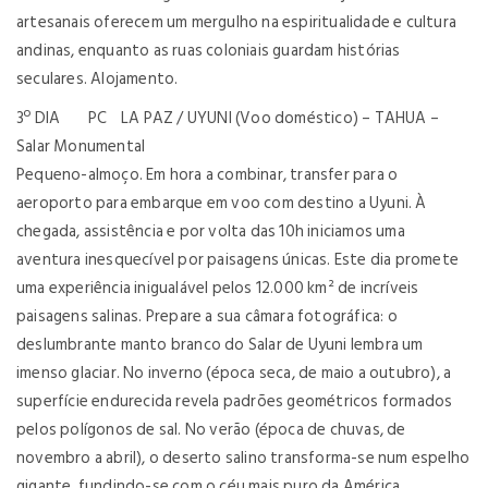
artesanais oferecem um mergulho na espiritualidade e cultura
andinas, enquanto as ruas coloniais guardam histórias
seculares. Alojamento.
3º DIA PC LA PAZ / UYUNI (Voo doméstico) – TAHUA –
Salar Monumental
Pequeno-almoço. Em hora a combinar, transfer para o
aeroporto para embarque em voo com destino a Uyuni. À
chegada, assistência e por volta das 10h iniciamos uma
aventura inesquecível por paisagens únicas. Este dia promete
uma experiência inigualável pelos 12.000 km² de incríveis
paisagens salinas. Prepare a sua câmara fotográfica: o
deslumbrante manto branco do Salar de Uyuni lembra um
imenso glaciar. No inverno (época seca, de maio a outubro), a
superfície endurecida revela padrões geométricos formados
pelos polígonos de sal. No verão (época de chuvas, de
novembro a abril), o deserto salino transforma-se num espelho
gigante, fundindo-se com o céu mais puro da América.