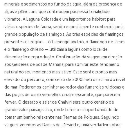
minerais e sedimentos no fundo da água, além da presença de
algas e plânctons que contribuem para essa tonalidade
vibrante. A Laguna Colorada é um importante habitat para
várias espécies de fauna, sendo especialmente conhecida pela
grande população de flamingos. As três espécies de flamingos
presentes na região — o flamengo andino, o flamengo de James
e o flamengo chileno — utilizam a laguna como local de
alimentação e reprodução. Continuação da viagem em direção
aos Geiseres de Sol de Mañana, para admirar este fenômeno
natural no seu momento mais ativo. Este será o ponto mais
elevado do percurso, com cerca de 5000 metros acima do nível
do mar. Poderemos caminhar ao redor das fumarolas ruidosas e
das poças de barro vermelho, cinza e escarlate, que parecem
ferver. O deserto e salar de Chalviri será outro cenário de
grande valor paisagístico, onde teremos a oportunidade de
tomar um banho relaxante nas Termas de Polques. Seguindo
viagem, veremos as Damas del Desierto, uma verdadeira obra-